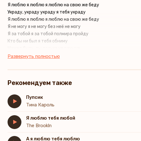
Я люблю я люблю я люблю на свою же беду
Украду, украду украду я тебя украду
Я люблю я люблю я люблю на свою же беду
Я не могу я не могу без неё не могу
Я за тобой я за тобой полмира пройду
Кто бы ни был я тебя обниму
Может быть, ты только не раньше
Но я готов на других боясь
Развернуть полностью
В мыслях моих образ-портрет в сердце храню
Это секрет встретил любовь, счастье обрёл
Долго искал но тебя я нашёл
Рекомендуем также
Пупсик
Тина Кароль
Я люблю тебя любой
The Brookln
А я люблю тебя люблю