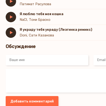
Патимат Расулова
Я люблю тебя моя кошка
NaCl, Тони Браско
Я украду тебя украду (Лезгинка ремикс)
Doni, Сати Казанова
Обсуждение
Добавить комментарий