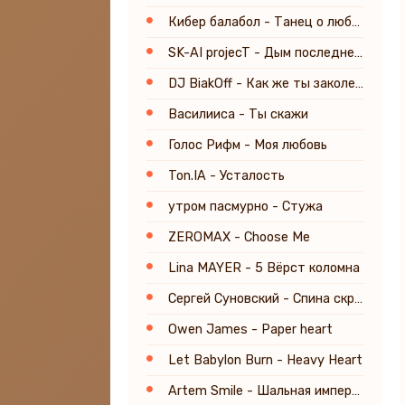
Кибер балабол - Танец о любви
SK-AI projecT - Дым последней сигареты (Reimagined)
DJ BiakOff - Как же ты заколебала
Василииса - Ты скажи
Голос Рифм - Моя любовь
Ton.IA - Усталость
утром пасмурно - Стужа
ZEROMAX - Choose Me
Lina MAYER - 5 Вёрст коломна
Сергей Суновский - Спина скрипит, но ноги пляшут
Owen James - Paper heart
Let Babylon Burn - Heavy Heart
Artem Smile - Шальная императрица