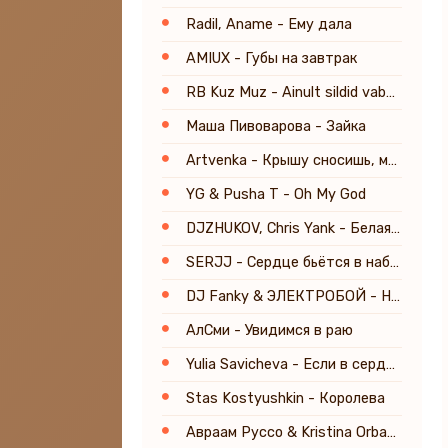
Radil, Aname - Ему дала
AMIUX - Губы на завтрак
RB Kuz Muz - Ainult sildid vabariik
Маша Пивоварова - Зайка
Artvenka - Крышу сносишь, милок
YG & Pusha T - Oh My God
DJZHUKOV, Chris Yank - Белая ночь
SERJJ - Сердце бьётся в набат
DJ Fanky & ЭЛЕКТРОБОЙ - Не бойся ночи, я с тобой
АлСми - Увидимся в раю
Yulia Savicheva - Если в сердце живёт любовь
Stas Kostyushkin - Королева
Авраам Руссо & Kristina Orbakaitė - Просто любить тебя