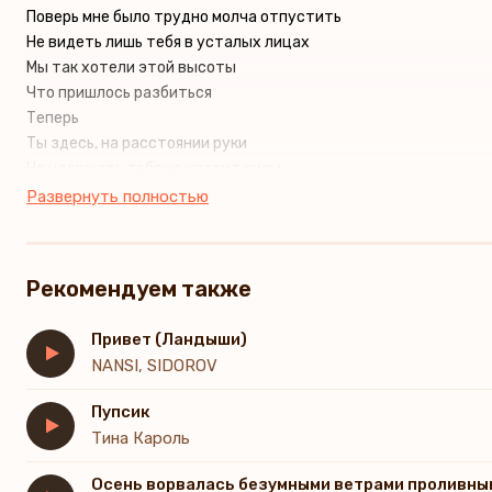
Поверь мне было трудно молча отпустить
Не видеть лишь тебя в усталых лицах
Мы так хотели этой высоты
Что пришлось разбиться
Теперь
Ты здесь, на расстоянии руки
Но удержать тебя не хватит силы
И тихо с губ последнее «Прости»
Развернуть полностью
Я тебя любил
Я уплываю, и время несётся
Прямо за край
Рекомендуем также
Я тону в твоём омуте
Ты снова там
Привет (Ландыши)
Без адреса
NANSI, SIDOROV
А я всё жду
Пупсик
Тина Кароль
Осень ворвалась безумными ветрами проливн