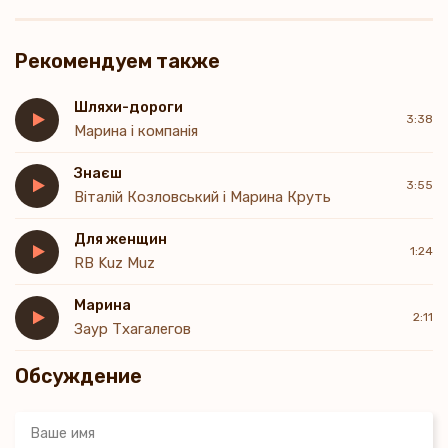
Рекомендуем также
Шляхи-дороги
3:38
Марина і компанія
Знаєш
3:55
Віталій Козловський і Марина Круть
Для женщин
1:24
RB Kuz Muz
Марина
2:11
Заур Тхагалегов
Обсуждение