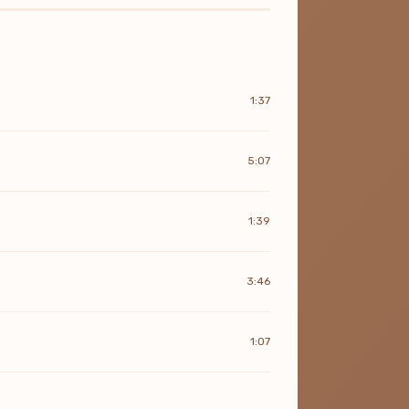
1:37
5:07
1:39
3:46
1:07