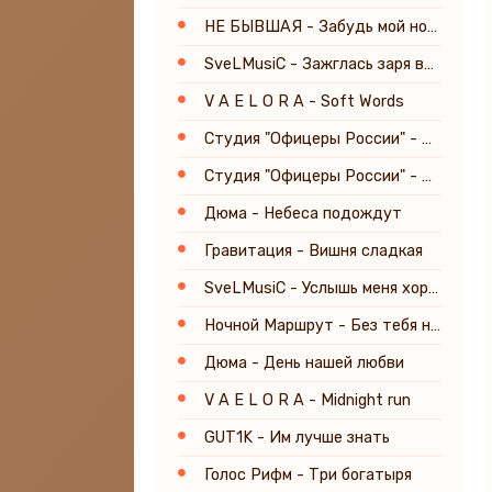
НЕ БЫВШАЯ - Забудь мой номер
SveLMusiC - Зажглась заря вечерняя
V A E L O R A - Soft Words
Студия "Офицеры России" - Дива на Мальдивах
Студия "Офицеры России" - Титаник
Дюма - Небеса подождут
Гравитация - Вишня сладкая
SveLMusiC - Услышь меня хорошая!
Ночной Маршрут - Без тебя не могу уснуть
Дюма - День нашей любви
V A E L O R A - Midnight run
GUT1K - Им лучше знать
Голос Рифм - Три богатыря