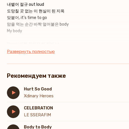
내뱉어 절규 out loud
도망칠 곳 없는 이 현실이 된 지옥
맞붙어, it's time to go
맘을 먹는 순간 바짝 얼어붙은 body
My body
I know 이젠 찾아야 해 진짜 날
Find out, 하나 뿐인 선택지
Развернуть полностью
겁쟁이여도 괜찮단 변명
혹은 실패도 찬란한 돌격
너를 알아 냈어
Рекомендуем также
날 길들이던 misfit ego
Hurt So Good
Someday you'll burn me out alive
Xdinary Heroes
Or 타락한 낙원 갇히기는 싫어
Don't let me kill my mission
CELEBRATION
그냥 끝장보든가
LE SSERAFIM
Just let me kill you, loser
Body to Body