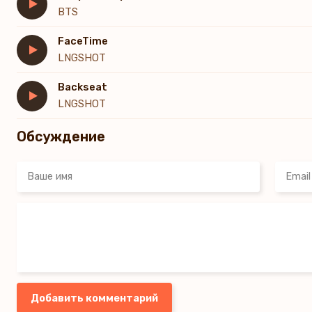
이 악물고 결심해도 이겨 낼 수 없던
BTS
자책 불안 끈덕지게 맘에 들러붙어
Woah, oh, I've been, woah, oh
FaceTime
찍어 누를수록 거칠게 일어나
LNGSHOT
날 감히 지배하게 두고 보지 않아
Backseat
LNGSHOT
Обсуждение
Добавить комментарий