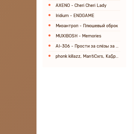
AXENO - Cheri Cheri Lady
Iridium - ENDGAME
Мизантроп - Плюшевый оброк
MUXIBOSH - Memories
AI-306 - Прости за слёзы за любовь
phonk killazz, MantiCxrs, Ka$per - LA DI DIE hoodtrap (Slowed)