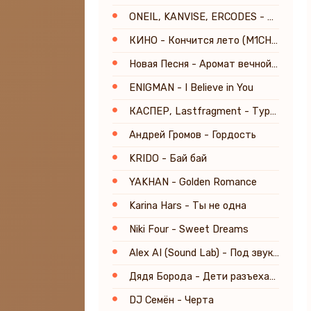
ONEIL, KANVISE, ERCODES - Stepping into Light
КИНО - Кончится лето (M1CH3L P. & Red Line Remix) Radio Version
Новая Песня - Аромат вечной любви
ENIGMAN - I Believe in You
КАСПЕР, Lastfragment - Туристы (Slowed Phonk Remix)
Андрей Громов - Гордость
KRIDO - Бай бай
YAKHAN - Golden Romance
Karina Hars - Ты не одна
Niki Four - Sweet Dreams
Alex AI (Sound Lab) - Под звуки Sade
Дядя Борода - Дети разъехались
DJ Семён - Черта