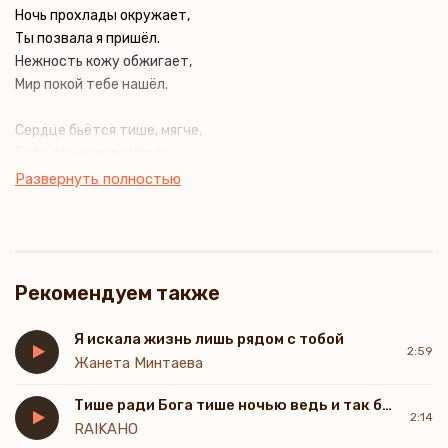
Ночь прохлады окружает,
Ты позвала я пришёл.
Нежность кожу обжигает,
Мир покой тебе нашёл.
Сердце бьётся тише, мягче,
Будь со мною до утра.
Чувства светят только ярче,
Развернуть полностью
Нам прощаться не пора.
Тише, тише, ни капли не отпускай,
Тише, тише, рядом быть обещай.
Рекомендуем также
Тише, тише, ни капли не отпускай,
Рядом быть обещай.
Я искала жизнь лишь рядом с тобой
2:59
Голос твой меня манит,
Жанета Минтаева
Словно мы зашли в туман.
Тише ради Бога тише ночью ведь и так без сна
Там река любви блестит,
2:14
RAIKAHO
Нас уносит океан.