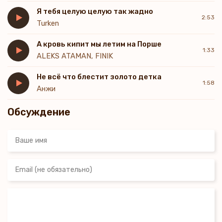
Я тебя целую целую так жадно
Лишь намёк теперь не надо,
2:53
Turken
И пусть подскажет верный путь.
Ты единственная радость,
А кровь кипит мы летим на Порше
Время просит подождать чуть-чуть.
1:33
ALEKS ATAMAN, FINIK
Не всё что блестит золото детка
1:58
Анжи
Обсуждение