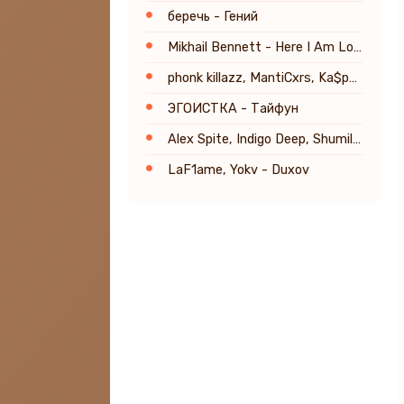
беречь - Гений
Mikhail Bennett - Here I Am Lord
phonk killazz, MantiCxrs, Ka$per - LA DI DIE hoodtrap
ЭГОИСТКА - Тайфун
Alex Spite, Indigo Deep, Shumilin - Mi Amor
LaF1ame, Yokv - Duxov