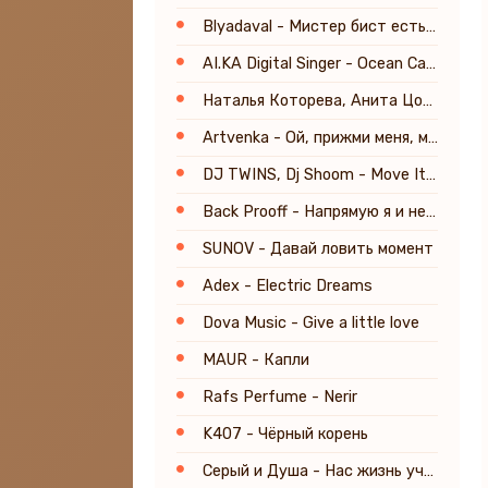
Blyadaval - Мистер бист есть рис
AI.KA Digital Singer - Ocean Calling
Наталья Которева, Анита Цой - Все только начинается
Artvenka - Ой, прижми меня, милок
DJ TWINS, Dj Shoom - Move It Down
Back Prooff - Напрямую я и не скажу
SUNOV - Давай ловить момент
Adex - Electric Dreams
Dova Music - Give a little love
MAUR - Капли
Rafs Perfume - Nerir
K407 - Чёрный корень
Серый и Душа - Нас жизнь учила быть людьми