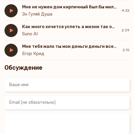
Мне не нужен дом кирпичный был бы милый симпатичный
Что-то страсти маловато, в сердце песня не слышна.
4:32
Эх Гуляй Душа
То ли водка слабовата, то ли зинька так страшна.
Подпоить хотел милашку, а она кричит Дурак
Как много хочется успеть а жизни так осталось мало
Заварил бы кофе чашку, а разденусь я и так
2:39
Suno AI
Нас всегда девчата дурят, ведь у них такой закон.
Мне тебя мало ты мои деньги деньги всегда мало
Они лица штукатурят, в грудь вливают силикон.
2:15
Егор Крид
Любит прерии ковбой и шахтёр родной забой.
А меня то к водке тянет, то к девице молодой.
Обсуждение
Не хочу пока жениться, нафиг этот геморрой.
С кем хочу, с тем и ночую, лучше буду холостой.
Не отдал цветов я свете, передал один привет.
Ненавижу дни я эти, когда доступа к ней нет.
У милашки есть местечко, где, ну, в жизни не скажу.
Демонстрирует на печке мне его для куражу.
Покраснели обознатки, я не пел про срамоту.
Демонстрирует на пятке новомодное тату.